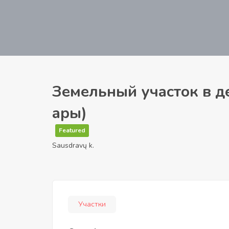
Земельный участок в де
ары)
Featured
Sausdravų k.
Участки