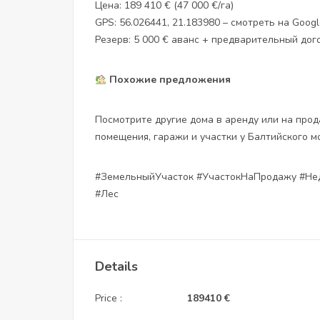
Цена: 189 410 € (47 000 €/га)
GPS: 56.026441, 21.183980 – смотреть на Goog
Резерв: 5 000 € аванс + предварительный дог
Похожие предложения
Посмотрите другие дома в аренду или на прод
помещения, гаражи и участки у Балтийского м
#ЗемельныйУчасток #УчастокНаПродажу #Нед
#Лес
Details
Price :
189410
€