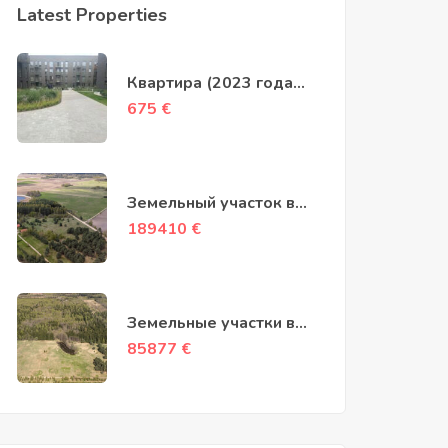
Latest Properties
Квартира (2023 года
постройки) на улице Šv.
675
€
Stepono в районе
Науяместис
Земельный участок в
деревне Саусдраваи
189410
€
9,96 акра (403 ары)
Земельные участки в
деревне Кунигиня,
85877
€
площадью 13,97 и 6,23
акра (565 и 252 ары)