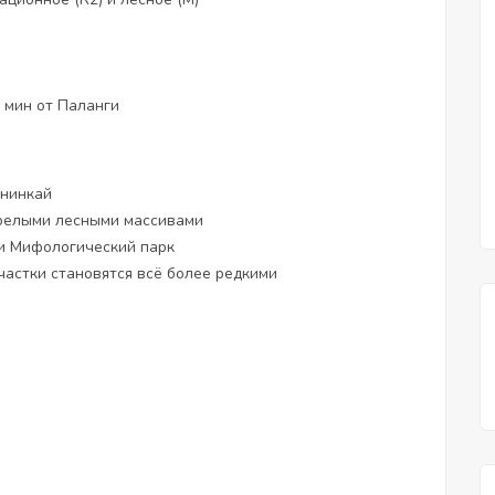
5 мин от Паланги
ининкай
зрелыми лесными массивами
 и Мифологический парк
частки становятся всё более редкими