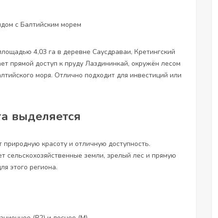
ядом с Балтийским морем
лощадью 4,03 га в деревне Саусдраваи, Кретингский
ает прямой доступ к пруду Лаздининкай, окружён лесом
Балтийского моря. Отлично подходит для инвестиций или
 га выделяется
т природную красоту и отличную доступность.
т сельскохозяйственные земли, зрелый лес и прямую
ля этого региона.
ационное (R2) и лесное (M)