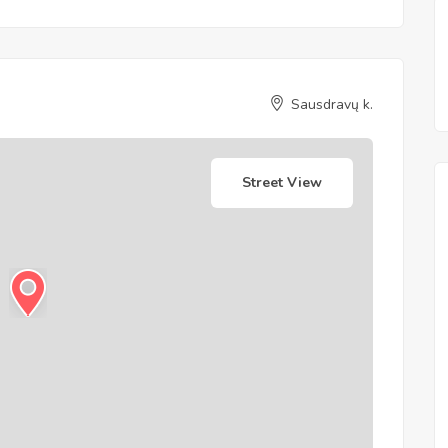
Sausdravų k.
Street View