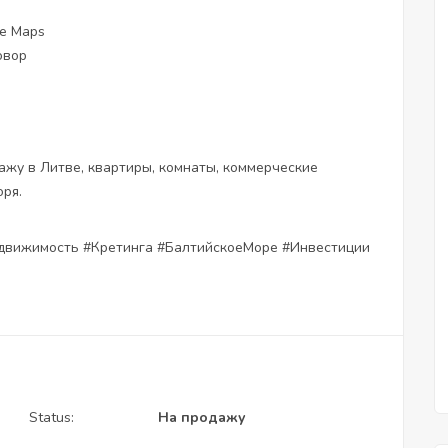
le Maps
овор
ажу в Литве, квартиры, комнаты, коммерческие
оря.
вижимость #Кретинга #БалтийскоеМоре #Инвестиции
Status:
На продажу