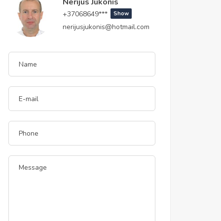
Nerijus Jukonis
+37068649***
Show
nerijusjukonis@hotmail.com