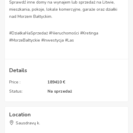
Sprawdź inne domy na wynajem lub sprzedaż na Litwie,
mieszkania, pokoje, lokale komercyjne, garaże oraz działki
nad Morzem Bałtyckim.
#DziałkaNaSprzedaż #Nieruchomości #Kretinga
#MorzeBałtyckie #Inwestycja #Las
Details
Price :
189410
€
Status:
Na sprzedaż
Location
Sausdravų k.