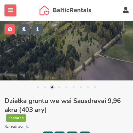
submenu (Nieruchomości)
submenu (Znajdź agenta)
submenu (Więcej…)
Działka gruntu we wsi Sausdravai 9,96
akra (403 ary)
Featured
Sausdravų k.