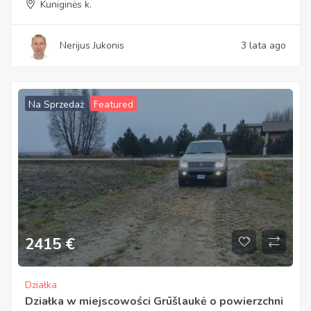
Kuniginės k.
Nerijus Jukonis
3 lata ago
Na Sprzedaż
Featured
2415
€
Działka
Działka w miejscowości Grūšlaukė o powierzchni