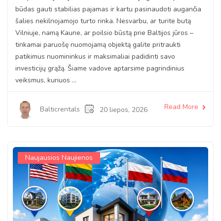
būdas gauti stabilias pajamas ir kartu pasinaudoti augančia
šalies nekilnojamojo turto rinka. Nesvarbu, ar turite butą
Vilniuje, namą Kaune, ar poilsio būstą prie Baltijos jūros –
tinkamai paruošę nuomojamą objektą galite pritraukti
patikimus nuomininkus ir maksimaliai padidinti savo
investicijų grąžą. Šiame vadove aptarsime pagrindinius
veiksmus, kuriuos ...
Read More
Balticrentals
20 liepos, 2026
Naujausios Naujienos