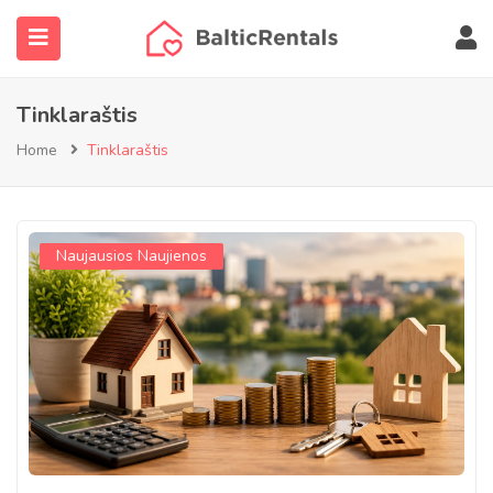
submenu (NT Objektai)
Tinklaraštis
submenu (Agentų paieška)
Home
Tinklaraštis
submenu (Daugiau…)
Naujausios Naujienos