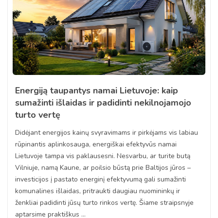
Energiją taupantys namai Lietuvoje: kaip
sumažinti išlaidas ir padidinti nekilnojamojo
turto vertę
Didėjant energijos kainų svyravimams ir pirkėjams vis labiau
rūpinantis aplinkosauga, energiškai efektyvūs namai
Lietuvoje tampa vis paklausesni. Nesvarbu, ar turite butą
Vilniuje, namą Kaune, ar poilsio būstą prie Baltijos jūros –
investicijos į pastato energinį efektyvumą gali sumažinti
komunalines išlaidas, pritraukti daugiau nuomininkų ir
ženkliai padidinti jūsų turto rinkos vertę. Šiame straipsnyje
aptarsime praktiškus ...