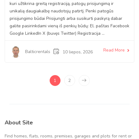
kuri užtikrina greitą registraciją, patogų prisijungimą ir
unikalią daugiakalbę naudotojų patirtį. Penki patogūs
prisijungimo būdai Prisijungti arba susikurti paskyrą dabar
galite pasirinkdami vieną iš penkių būdų: El. paštas Facebook
Google LinkedIn X (buvęs Twitter) Registracija ...
Read More
Balticrentals
10 liepos, 2026
1
2
About Site
Find homes, flats, rooms, premises, garages and plots for rent or