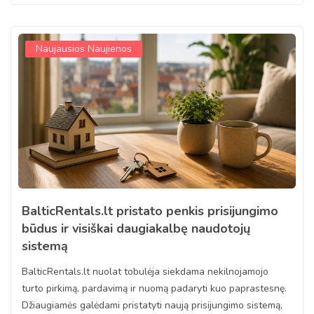
Naujausios Naujienos
BalticRentals.lt pristato penkis prisijungimo
būdus ir visiškai daugiakalbę naudotojų
sistemą
BalticRentals.lt nuolat tobulėja siekdama nekilnojamojo
turto pirkimą, pardavimą ir nuomą padaryti kuo paprastesnę.
Džiaugiamės galėdami pristatyti naują prisijungimo sistemą,