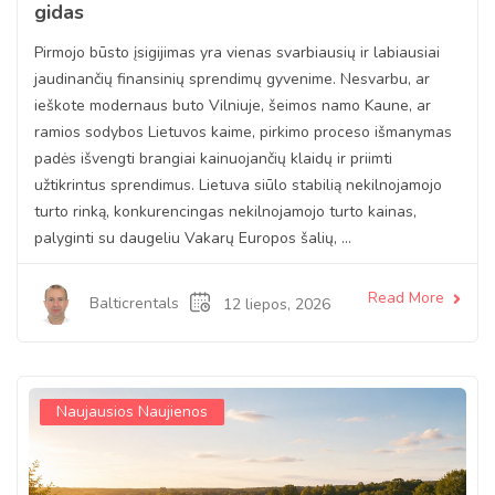
gidas
Pirmojo būsto įsigijimas yra vienas svarbiausių ir labiausiai
jaudinančių finansinių sprendimų gyvenime. Nesvarbu, ar
ieškote modernaus buto Vilniuje, šeimos namo Kaune, ar
ramios sodybos Lietuvos kaime, pirkimo proceso išmanymas
padės išvengti brangiai kainuojančių klaidų ir priimti
užtikrintus sprendimus. Lietuva siūlo stabilią nekilnojamojo
turto rinką, konkurencingas nekilnojamojo turto kainas,
palyginti su daugeliu Vakarų Europos šalių, ...
Read More
Balticrentals
12 liepos, 2026
Naujausios Naujienos