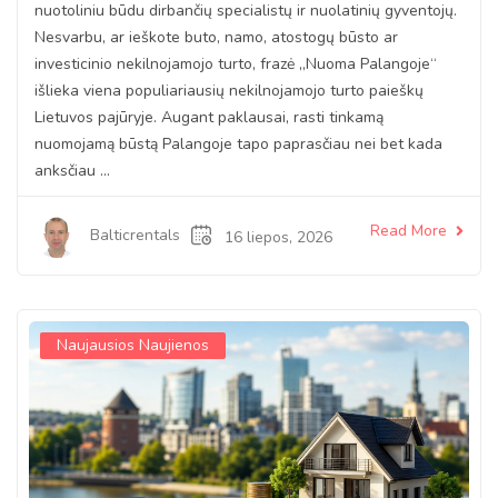
nuotoliniu būdu dirbančių specialistų ir nuolatinių gyventojų.
Nesvarbu, ar ieškote buto, namo, atostogų būsto ar
investicinio nekilnojamojo turto, frazė „Nuoma Palangoje“
išlieka viena populiariausių nekilnojamojo turto paieškų
Lietuvos pajūryje. Augant paklausai, rasti tinkamą
nuomojamą būstą Palangoje tapo paprasčiau nei bet kada
anksčiau ...
Read More
Balticrentals
16 liepos, 2026
Naujausios Naujienos