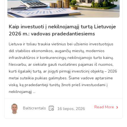
Kaip investuoti į nekilnojamąjį turtą Lietuvoje
2026 m.: vadovas pradedantiesiems
Lietuva ir toliau traukia vietinius bei užsienio investuotojus
dėl stabilios ekonomikos, augančių miestų, modernios
infrastruktūros ir konkurencingų nekilnojamojo turto kainų.
Nesvarbu, ar siekiate gauti nuolatines pajamas iš nuomos,
kurti ilgalaikį turtą, ar įsigyti pirmąjį investicinį objektą – 2026
metai suteikia puikias galimybes. Šiame vadove aptarsime
viską, ką pradedantieji turėtų žinoti prieš investuodami į
nekilnojamąjį ...
Read More
Balticrentals
16 liepos, 2026