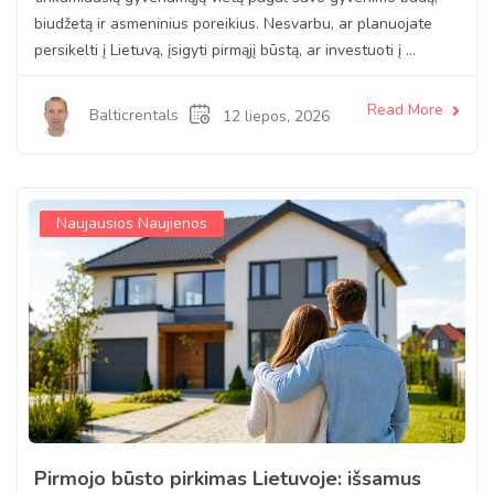
biudžetą ir asmeninius poreikius. Nesvarbu, ar planuojate
persikelti į Lietuvą, įsigyti pirmąjį būstą, ar investuoti į ...
Read More
Balticrentals
12 liepos, 2026
Naujausios Naujienos
Pirmojo būsto pirkimas Lietuvoje: išsamus