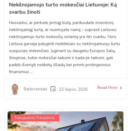
Nekilnojamojo turto mokesčiai Lietuvoje: Ką
svarbu žinoti
Nesvarbu, ar perkate pirmąjį butą, parduodate investicinį
nekilnojamąjį turtą, ar nuomojate namą – suprasti Lietuvos
nekilnojamojo turto mokesčių sistemą yra itin svarbu. Nors
Lietuva garsėja palyginti nedideliais su nekilnojamuoju turtu
susijusiais mokesčiais, lyginant su daugeliu Europos šalių,
žinojimas, kokie mokesčiai taikomi ir kada jie taikomi, gali
padėti išvengti netikėtų išlaidų bei priimti protingesnius
finansinius ...
Read More
Balticrentals
22 liepos, 2026
Naujausios Naujienos