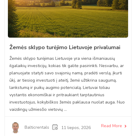
Žemės sklypo turėjimo Lietuvoje privalumai
Žemės sklypo turėjimas Lietuvoje yra viena išmaniausių
ilgalaikių investicijų, kokias tik galite pasirinkti. Nesvarbu, ar
planuojate statyti savo svajonių namą, pradėti verslą, įkurti
ūkį, ar tiesiog investuoti į ateitį, žemė užtikrina saugumą,
lankstumą ir puikų augimo potencialą. Lietuvai toliau
vystantis ekonomiškai ir pritraukiant tarptautinius
investuotojus, kokybiškos žemės paklausa nuolat auga. Nuo
vaizdingų užmiesčio vietovių ...
Read More
Balticrentals
11 liepos, 2026