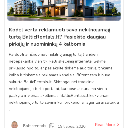
Kodėl verta reklamuoti savo nekilnojamąjį
turtą BalticRentals.lt? Pasiekite daugiau
pirkėjų ir nuomininkų 4 kalbomis
Parduoti ar išnuomoti nekilnojamąjį turtą šiandien
nebepakanka vien tik įkelti skelbimą internete. Sėkmė
priklauso nuo to, ar pasieksite tinkamą auditoriją, tinkama
kalba ir tinkamais reklamos kanalais. Būtent tam ir buvo
sukurta BalticRentals.lt. Skirtingai nei tradiciniai
nekilnojamojo turto portalai, kuriuose sukuriama viena
paskyra ir vienas skelbimas, BalticRentals.lt kiekvienam
nekilnojamojo turto savininkui, brokeriui ar agentūrai suteikia
...
Read More
Balticrentals
19 liepos, 2026