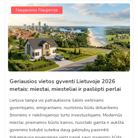
Naujausios Naujienos
Geriausios vietos gyventi Lietuvoje 2026
metais: miestai, miesteliai ir paslėpti perlai
Lietuva tampa vis patrauklesne šalimi vietiniams
gyventojams, emigrantams, nuotoliniu būdu dirbantiems
žmonėms ir nekilnojamojo turto investuotojams. Modernūs
miestai, prieinamos būsto kainos, nuostabi gamta ir aukšta
gyvenimo kokybė suteikia daug galimybių pasirinkti
tinkamiausią gyvenamąją vietą pagal savo gyvenimo būdą,