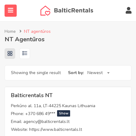
submenu (NT Objektai)
Home
NT agentūros
submenu (Agentų paieška)
NT Agentūros
submenu (Daugiau…)
Showing the single result
Sort by:
Newest
Balticrentals NT
Perkūno al. 11a, LT-44225 Kaunas Lithuania
Phone:
+370 686 49***
Show
Email:
agency@balticrentals.lt
Website:
https://www.balticrentals.lt