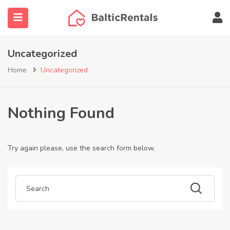
submenu (Недвижимость)
Uncategorized
submenu (Найти агента)
Home
Uncategorized
submenu (Ещё…)
Nothing Found
Try again please, use the search form below.