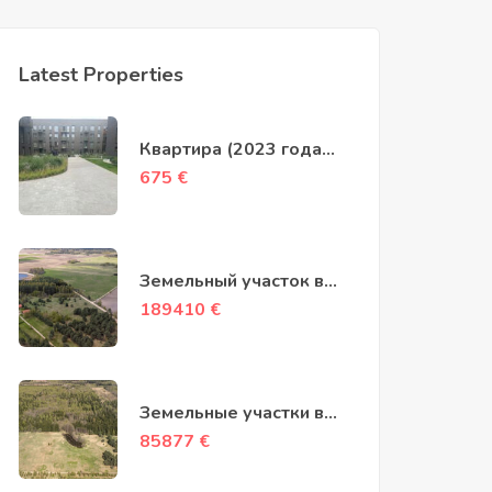
Latest Properties
Квартира (2023 года
постройки) на улице Šv.
675
€
Stepono в районе
Науяместис
Земельный участок в
деревне Саусдраваи
189410
€
9,96 акра (403 ары)
Земельные участки в
деревне Кунигиня,
85877
€
площадью 13,97 и 6,23
акра (565 и 252 ары)