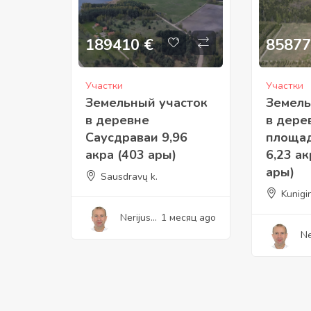
189410
€
85877
Участки
Участки
Земельный участок
Земель
в деревне
в дере
Саусдраваи 9,96
площад
акра (403 ары)
6,23 ак
ары)
Sausdravų k.
Kunigi
Nerijus
1 месяц ago
Jukonis
Ne
Ju