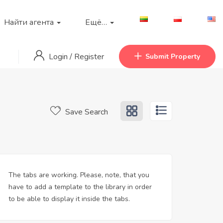
Найти агента
Ещё…
Login
/
Register
Submit Property
Save Search
The tabs are working. Please, note, that you
have to add a template to the library in order
to be able to display it inside the tabs.