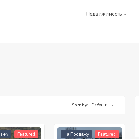
Недвижимость
Sort by:
Default
дажу
Featured
На Продажу
Featured