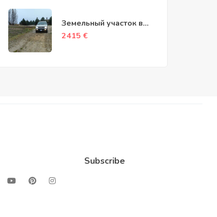
Земельный участок в
деревне Грушлауке,
2415
€
0,627 акра (25 аров)
Subscribe