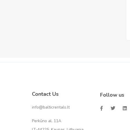
Contact Us
Follow us
info@balticrentals.lt
Perkūno al. 11A
LT-44225, Kaunas, Lithuania