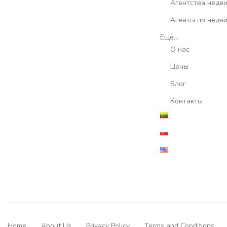
Агентства недв
Агенты по недв
Ещё…
О нас
Цены
Блог
Контакты
Home
About Us
Privacy Policy
Terms and Conditions