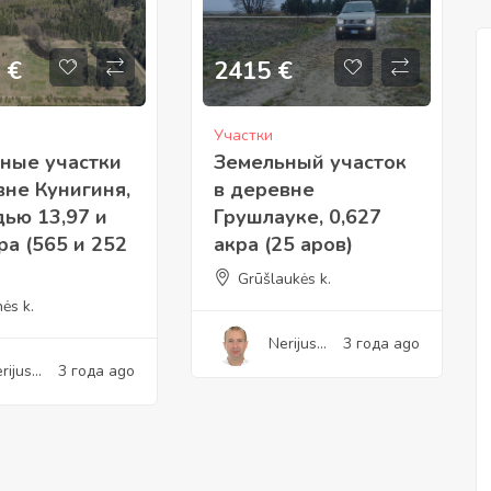
€
2415
€
Участки
ные участки
Земельный участок
вне Кунигиня,
в деревне
ью 13,97 и
Грушлауке, 0,627
ра (565 и 252
акра (25 аров)
Grūšlaukės k.
nės k.
Nerijus
3 года ago
Jukonis
rijus
3 года ago
konis