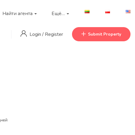
Найти агента
Ещё…
Login
/
Register
Submit Property
дней