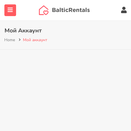
submenu (Недвижимость)
Мой Аккаунт
submenu (Найти агента)
Home
Мой аккаунт
submenu (Ещё…)