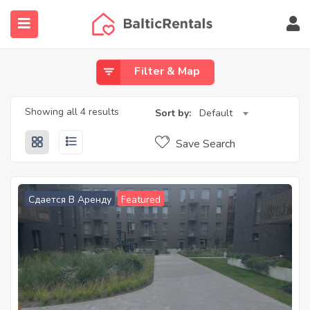
submenu (Недвижимость)
Filter & Map
submenu (Найти агента)
Showing all 4 results
Sort by:
Default
submenu (Ещё…)
Save Search
Сдается В Аренду
Featured