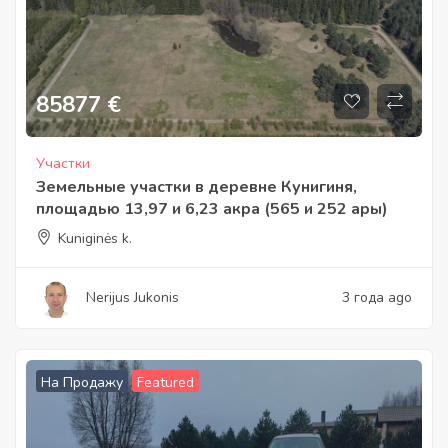
85877
€
Участки
Земельные участки в деревне Кунигиня,
площадью 13,97 и 6,23 акра (565 и 252 ары)
Kuniginės k.
Nerijus Jukonis
3 года ago
На Продажу
Featured