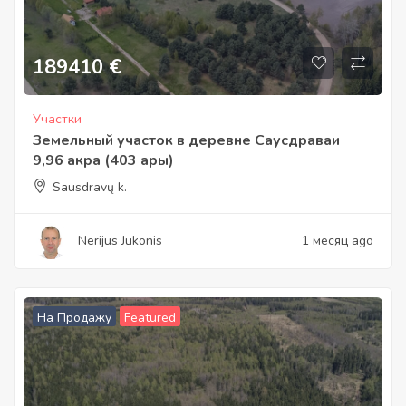
189410
€
Участки
Земельный участок в деревне Саусдраваи
9,96 акра (403 ары)
Sausdravų k.
Nerijus Jukonis
1 месяц ago
На Продажу
Featured