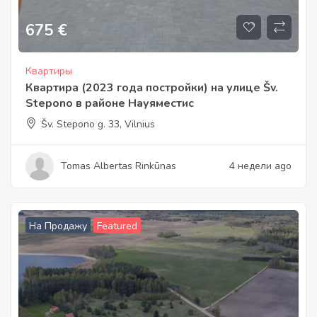
675
€
Квартиры
Квартира (2023 года постройки) на улице Šv.
Stepono в районе Науяместис
Šv. Stepono g. 33, Vilnius
Tomas Albertas Rinkūnas
4 недели ago
На Продажу
Featured